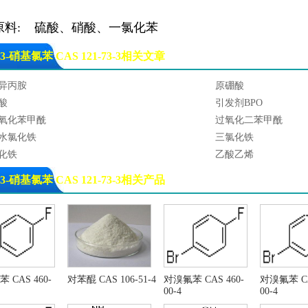
原料: 硫酸、硝酸、一氯化苯
3-硝基氯苯 CAS 121-73-3相关文章
异丙胺
原硼酸
酸
引发剂BPO
氧化苯甲酰
过氧化二苯甲酰
水氯化铁
三氯化铁
化铁
乙酸乙烯
酸乙烯
乙酸乙烯酯
3-硝基氯苯 CAS 121-73-3相关产品
己胺
甲酸乙酯
丁醇
对苯二胺
氯甲烷
1,4-丁二醇
乙烯
甲基环己烷
乙烯三胺
三甲基甲醇
-甲基-2-丙醇
叔丁醇
 CAS 460-
对苯醌 CAS 106-51-4
对溴氟苯 CAS 460-
对溴氟苯 CA
00-4
00-4
炭酸
苯酚