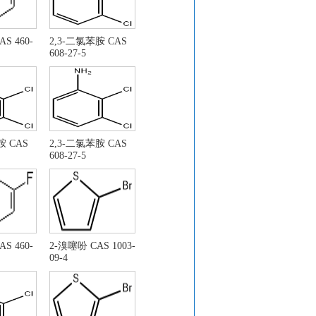
S 460-
2,3-二氯苯胺 CAS
608-27-5
-2-苯基硫甲基 -1H-吲哚- 3-
)-喹啉酮 CAS：22246-18-0
胺 CAS
2,3-二氯苯胺 CAS
608-27-5
. 26272-90-2
S 460-
2-溴噻吩 CAS 1003-
09-4
代-3-喹啉羧酸乙酯