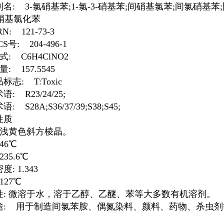
名: 3-氯硝基苯;1-氯-3-硝基苯;间硝基氯苯;间氯硝基
-硝基氯化苯
RN: 121-73-3
CS号: 204-496-1
式: C6H4ClNO2
量: 157.5545
标志: T:Toxic
: R23/24/25;
: S28A;S36/37/39;S38;S45;
性质
: 浅黄色斜方棱晶。
46℃
235.6℃
: 1.343
127℃
性: 微溶于水，溶于乙醇、乙醚、苯等大多数有机溶剂。
途: 用于制造间氯苯胺、偶氮染料、颜料、药物、杀虫剂