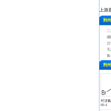
上游
荆州
二
硼
过
无
氯
醋
荆州
环
叔
二
苯
二
2
对溴氟苯
00-4
石