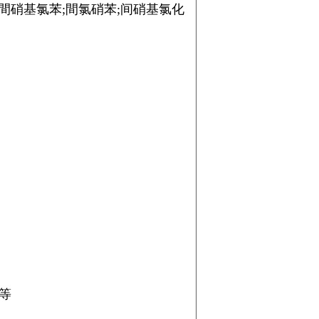
苯;間硝基氯苯;間氯硝苯;间硝基氯化
等