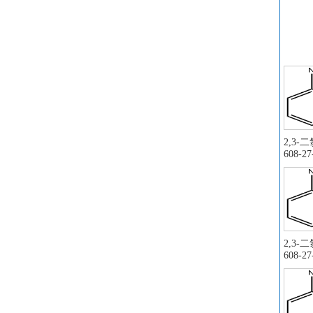
液
固
盐
3
4
5
1
5
2,3-
酸
1-
608-27
2;
氯化
氯化
氯
肼
异
2,3-
3
608-27
原
邻
3