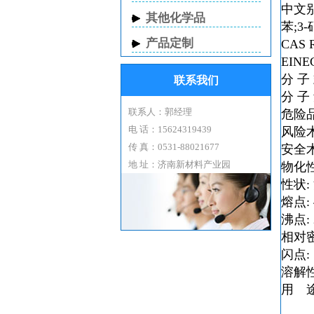
中文别
其他化学品
苯;3
产品定制
CAS 
EINE
分 子 
联系我们
分 子 
联系人：郭经理
危险品
电 话：15624319439
风险术语
传 真：0531-88021677
安全术语
地 址：济南新材料产业园
物化
性状
熔点: 
沸点: 
相对密度
闪点: 
溶解
用 