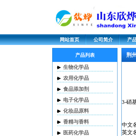
荆州3-硝基氯苯 CAS 
网站首页
公司简介
产
荆州
产品列表
生物化学品
农用化学品
食品添加剂
电子化学品
3-硝
化妆品原料
香精与香料
中文
英文名称
医药化学品