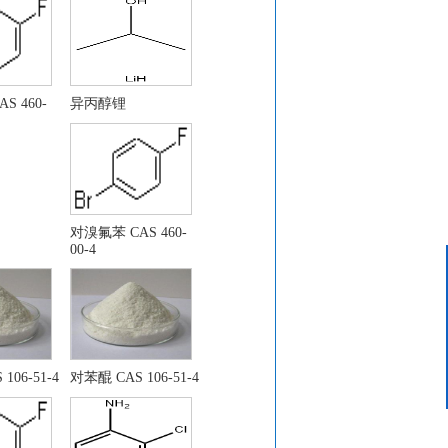
. 26272-90-2
S 460-
异丙醇锂
对溴氟苯 CAS 460-
00-4
客服中心
15624319439
106-51-4
对苯醌 CAS 106-51-4
基)-4-氰基-1H-吡唑