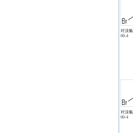
顺
醋
1
酸
2
对溴氟苯
00-4
二
三
醋
醋
乙
乙
乙
二
亚
三
乙
对溴氟苯
00-4
3
3