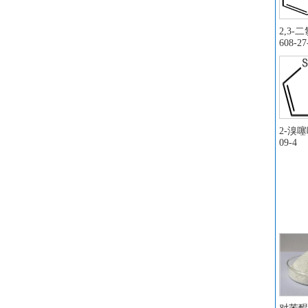
伊
对
2,3-
(3
608-27
1
苄
去
葡
顺
2-溴噻吩
氟硼
09-4
三
2
对
烯丙
氟硼
苄
1
3
氟