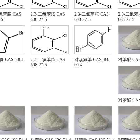
鲁替尼
N-羟基丁二酰亚胺
溴氟苯
莱克酮
二氯苯胺 CAS
2,3-二氯苯胺 CAS
2,3-二氯苯胺 CAS
2,3-二氯苯
R,3AS,6AR)-六氢呋喃并[2,3-B]呋喃-3-醇
六氢-呋喃并[2,3-B]呋
-5
608-27-5
608-27-5
608-27-5
,4-丁二醇
四氢呋喃
氧基乙醛
4-雄烯二酮
氢表雄酮
2-溴噻吩
萄糖酸内酯
卡格列净
丁烯二酸酐
间氯碘苯
 CAS 1003-
2,3-二氯苯胺 CAS
对溴氟苯 CAS 460-
对苯醌 CAS 
酸 CAS 16872-11-0
三苯基膦
608-27-5
00-4
苯基膦
间甲基苯甲醚
-萘甲醚
2-甲氧基萘
甲基苯甲醚
烯丙基胺
基腈 CAS 109-75-1
烯丙基氰 CAS 109-75-
对苯醌 CAS 
酸钾 CAS: 14075-53-7
氟硼酸铵 CAS 13826-8
酸
氟锆酸 CAS 12021-95
-溴萘
二氯乙烷
-甲基-2-丁烯醛
氟硅酸钾
硼酸锂
氟钛酸铵