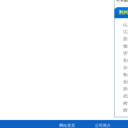
对苯醌 C
氧
异
荆州
丙
亚
山
六
江
烯
苏
三
烟
金
济
碘
安
四
台
对
焦
六
合
六
郑
乙
武
铜
南
草
西
碳
二
网站首页
公司简介