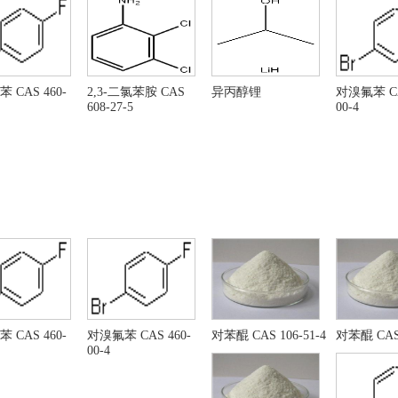
酐
醋酸乙烯酯
酸乙酯
氯甲酸十六烷基酯 CAS NO
,2-二甲氧基乙烷
乙二醇二甲醚
式亚硫酸钠
亚硫酸氢钠
,2,4-三甲基戊烷
异辛烷
 CAS 460-
2,3-二氯苯胺 CAS
异丙醇锂
对溴氟苯 CA
608-27-5
00-4
异丙基醚
异丙醚
氯乙烯
五硫化二磷
酸正丙酯
甲基叔丁基醚
酸丙酯
2-甲基-2-丙醇
酸丙酯
环己酮
酸甲酯
醋酸甲酯
烯基苯
苯乙烯
甲苯
甲撑氯
甲基氯
二氯甲烷
甲基甲醇
二环己胺
酸正丙酯
4-吲哚-3-硝基酚
 CAS 460-
对溴氟苯 CAS 460-
对苯醌 CAS 106-51-4
对苯醌 CAS 
00-4
-氯苯胺
3-氯苯胺
-甲基-1H-吡唑并[3,4-D]嘧啶-4-胺
3-氨基-5-(4-苯氧基苯