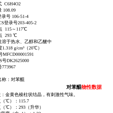
式
C
6
H
4
O
2
量
108.09
登录号
106-51-4
ECS登录号
203-405-2
点
115～117℃
点
293 ℃
性
溶于热水、乙醇和
乙醚
中
度
1.318 g/cm³
（20℃）
号
MFCD00001591
CS号
DK2625000
号
773967
名称：
对苯醌
对苯醌
物性数据
性状：金黄色棱柱状结晶，有刺激性气味。
点（℃）：115.7
点（℃）：293（升华）