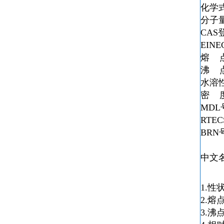
化学
分子
CAS
EIN
熔 
沸 
水溶
密 
MDL
RTE
BRN
中文
1.
2.熔
3.沸