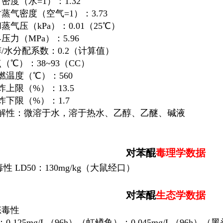
对密度（水=1）：1.32
对蒸气密度（
空气
=1）：3.73
和蒸气压（kPa）：0.01（25℃）
界压力（MPa）：5.96
醇/水分配系数：0.2（计算值）
点（℃）：38~93（CC）
引燃温度（℃）：560
爆炸上限（%）：13.5
爆炸下限（%）：1.7
.溶解性：微溶于水，溶于热水、乙醇、乙醚、碱液
对苯醌
毒理学数据
性 LD50：130mg/kg（大鼠经口）
对苯醌
生态学数据
态毒性
0：0.125mg/L（96h）（虹鳟鱼）；0.045mg/L（96h）