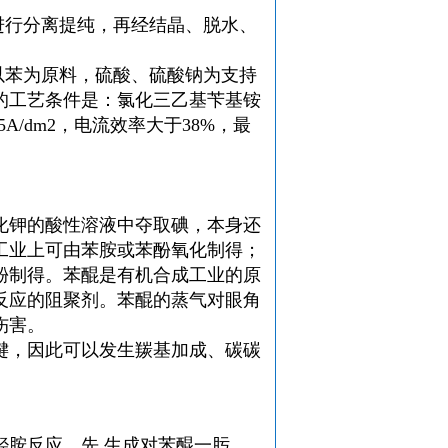
进行分离提纯，再经结晶、脱水、
以苯为原料，硫酸、硫酸钠为支持
的工艺条件是：氯化三乙基苄基铵
A/dm
2
，电流效率大于38%，最
化钾的酸性溶液中夺取碘，本身还
工业上可由
苯胺
或
苯酚
氧化制得；
酚制得。苯醌是有机合成工业的原
反应
的
阻聚剂
。苯醌的蒸气对眼角
伤害。
键
，因此可以发生羰基加成、碳碳
羟胺
反应，先 生成
对苯醌
一肟，