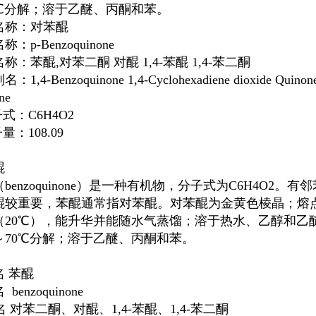
0℃分解；溶于乙醚、丙酮和苯。
名称：
对苯醌
：p-Benzoquinone
称：苯醌,对苯二酮 对醌 1,4-苯醌 1,4-苯二酮
1,4-Benzoquinone 1,4-Cyclohexadiene dioxide Quinone 2
ne
：C6H4O2
：108.09
醌
benzoquinone）是一种有机物，分子式为C
6
H
4
O
2
。有邻
醌
较重要，苯醌通常指
对苯醌
。
对苯醌
为金黄色棱晶；熔点1
（20℃），能升华并能随水气蒸馏；溶于热水、乙醇和
乙
～70℃分解；溶于乙醚、
丙酮
和苯。
名
苯醌
名
benzoquinone
名
对苯二酮
、
对醌
、
1,4-苯醌
、
1,4-苯二酮