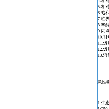
4.相
5.相
6.饱
7.临
8.辛
9.闪
10.
11.
12.
13
急性毒
1.生
LC5