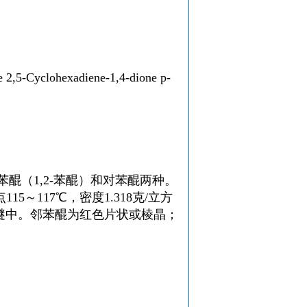
,5-Cyclohexadiene-1,4-dione p-
苯醌（
1,2-苯醌
）和
对苯醌
两种。
15～117℃，密度1.318克/立方
醚
中。邻苯醌为红色片状或棱晶；