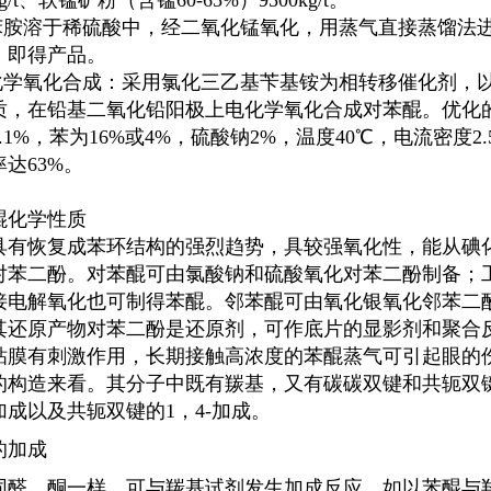
kg/t、软锰矿粉（含锰60-65%）9500kg/t。
将苯胺溶于稀硫酸中，经二氧化锰氧化，用蒸气直接蒸馏法
，即得产品。
电化学氧化合成：采用氯化三乙基苄基铵为相转移催化剂，
质，在铅基二氧化铅阳极上电化学氧化合成
对苯醌
。优化
.1%，苯为16%或4%，硫酸钠2%，温度40℃，电流密度2.5
达63%。
醌
化学性质
具有恢复成苯环结构的强烈趋势，具较强氧化性，能从碘
对苯二酚
。
对苯醌
可由
氯酸钠
和硫酸氧化
对苯二酚
制备；
接电解
氧化也可制得苯醌。邻苯醌可由
氧化银
氧化邻苯二
其
还原产物
对苯二酚
是还原剂，可作底片的显影剂和
聚合
粘膜有刺激作用，长期接触高浓度的苯醌蒸气可引起眼的
的构造来看。其分子中既有
羰基
，又有
碳碳双键
和
共轭双
加成以及共轭双键的1，4-加成。
的加成
同醛、酮一样，可与
羰基试剂
发生
加成反应
。如以苯醌与