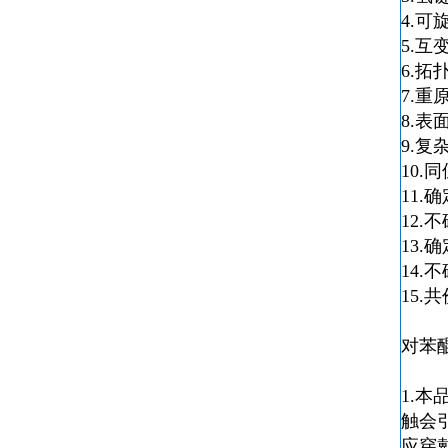
4.可
5.
6.拓
7.重
8.表
9.复
10.
11.
12.
13.
14.
15.
对苯
1.
触会
应穿戴