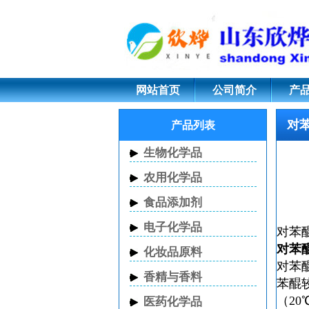
对苯醌 CAS 106-
网站首页
公司简介
产
对
产品列表
生物化学品
农用化学品
食品添加剂
电子化学品
对苯
对苯
化妆品原料
对苯
香精与香料
苯醌
（2
医药化学品