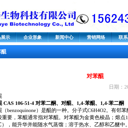
51-4 对苯二酮、对醌、1,4-苯醌、1
品展示
企业形象
新闻中心
营销网络
联系
苯醌
对苯醌
日期：20
醌
醌
CAS 106-51-4 对苯二酮、对醌、1,4-
苯醌
、1,4-苯二酮
醌
（benzoquinone）是醌的一种。分子式C6H4O2。有邻苯
较重要，苯醌通常指
对苯醌
。
对苯醌
为金黄色棱晶；熔点115
0℃），能升华并能随水气蒸馏；溶于热水、乙醇和乙醚中