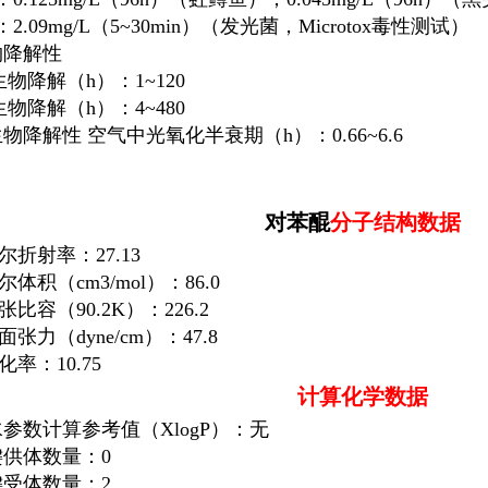
0：2.09mg/L（5~30min）（发光菌，Microtox毒性测试）
物降解性
物降解（h）：1~120
物降解（h）：4~480
生物降解性 空气中光氧化半衰期（h）：0.66~6.6
对苯醌
分子结构数据
尔折射率：27.13
尔体积（cm
3
/mol）：86.0
张比容（90.2K）：226.2
面张力（dyne/cm）：47.8
化率：10.75
计算化学数据
水参数计算参考值（XlogP）：无
键供体数量：0
键受体数量：2