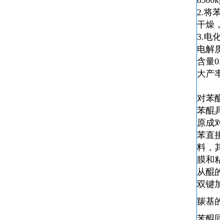
8500
2.
干燥
3.
电解
含量0
大产率
对苯
苯醌
原成
苯
直
料，
膜和
从醌
双键
羰基
苯醌