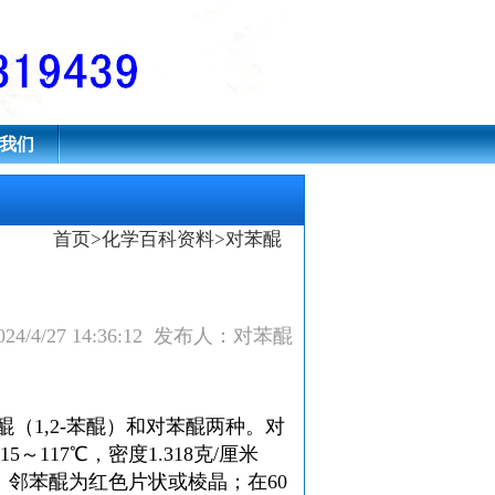
,4-苯二酮
我们
首页
>
化学百科资料
>对苯醌
24/4/27 14:36:12 发布人：对苯醌
醌（1,2-苯醌）和
对苯醌
两种。
对
～117℃，密度1.318克/厘米
。邻苯醌为红色片状或棱晶；在60