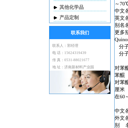
～7
其他化学品
中文
产品定制
英文名称
别名名
更多别名：
联系我们
Quino
联系人：郭经理
分子式
电 话：15624319439
分子量
传 真：0531-88021677
地 址：济南新材料产业园
对苯
苯醌（
对苯
厘米
在60
中文
外文
别 