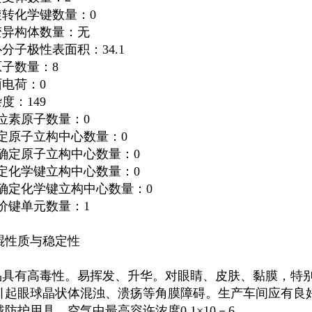
旋转化学键数量：0
互变异构体数量：无
扑分子极性表面积：34.1
原子数量：8
面电荷：0
杂度：149
同位素原子数量：0
确定原子立构中心数量：0
不确定原子立构中心数量：0
确定化学键立构中心数量：0
不确定化学键立构中心数量：0
共价键单元数量：1
醌
性质与稳定性
本品具有高毒性。易挥发、升华。对眼睛、皮肤、黏膜，特
引起眼球晶状体混浊、溃疡等角膜障碍。生产车间应有良
防护用具。空气中最高容许浓度0.1×10
－6
。