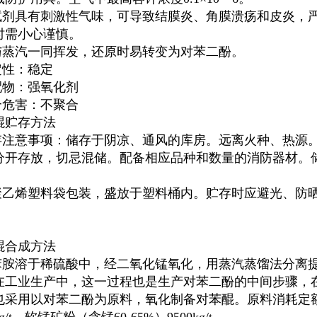
该试剂具有刺激性气味，可导致结膜炎、角膜溃疡和皮炎，
时需小心谨慎。
能与蒸汽一同挥发，还原时易转变为
对苯二酚
。
定性：稳定
禁配物：强氧化剂
聚合危害：不聚合
醌
贮存方法
储存注意事项：储存于阴凉、通风的库房。远离火种、热源
分开存放，切忌混储。配备相应品种和数量的消防器材。
用聚乙烯塑料袋包装，盛放于塑料桶内。贮存时应避光、防
醌
合成方法
将苯胺溶于稀硫酸中，经二氧化锰氧化，用蒸汽蒸馏法分离
在工业生产中，这一过程也是生产
对苯二酚
的中间步骤，
也采用以
对苯二酚
为原料，氧化制备
对苯醌
。原料消耗定额：