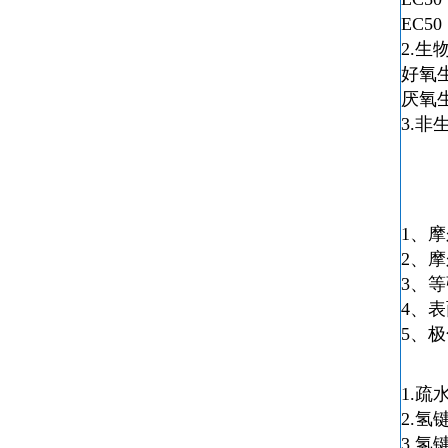
EC5
2.生
好氧生
厌氧生
3.非
1、摩
2、摩
3、等
4、表
5、极
1.疏
2.氢
3.氢