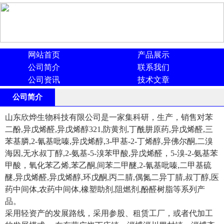
网站首页
产品展示
公司简介
联系我们
公司资讯
技术文章
公司简介
山东欣烨生物科技有限公司是一家集科研，生产，销售对苯
二酚,异戊烯醛,异戊烯醇321,防黄剂,丁酰肼原药,异戊烯醛,三
苯基膦,2-氰基吡嗪,异戊烯醇,3-甲基-2-丁烯醇,异佛尔酮,二溴
海因,无水叔丁醇,2-氨基-5-溴苯甲酸,异戊烯醛，5-溴-2-氨基苯
甲酸，氧化苯乙烯,苯乙酮,间苯二甲醚,2-氰基吡嗪,二甲基硫
醚,异戊烯醛,异戊烯醇,环戊酮,丙二腈,偶氮二异丁腈,叔丁醇,医
药中间体,农药中间体,橡塑助剂,阻燃剂,酚醛树脂等系列产
品。
采用轻资产的发展路线，采用参股、租赁工厂，或者代加工