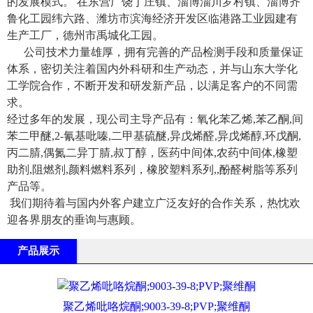
的发展模式。 在东营广饶丁庄镇、淄博淄川罗村镇、淄博齐
鲁化工园纬六路、潍坊市滨海经济开发区临港路工业园建有
生产工厂，德州市禹城化工园。
公司技术力量雄厚，拥有完善的产品检测手段和质量保证
体系，密切关注着国内外科研和生产动态，并与山东大学化
工学院合作，不断开发和研发新产品，以满足客户的不同需
求。
经过多年的发展，现公司主导产品有：氧化苯乙烯,苯乙酮,间
苯二甲醚,2-氰基吡嗪,二甲基硫醚,异戊烯醛,异戊烯醇,环戊酮,
丙二腈,偶氮二异丁腈,叔丁醇，医药中间体,农药中间体,橡塑
助剂,阻燃剂,颜料燃料系列，橡胶塑料系列,,酚醛树脂等系列
产品等。
我们期待着与国内外客户建立广泛友好的合作关系，热忱欢
迎各界朋友的垂询与惠顾。
产品展示
聚乙烯吡咯烷酮;9003-39-8;PVP;聚维酮