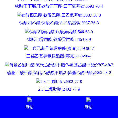
钛酸正丁酯;正钛酸正丁酯;四丁氧基钛;5593-70-4
钛酸四乙酯;钛酸乙酯;四乙氧基钛;3087-36-3
钛酸四异丙酯;钛酸异丙酯;546-68-9
三羟乙基异氰尿酸酯(赛克);839-90-7
巯基乙酸甲酯;硫代乙醇酸甲脂;2-巯基乙酸甲酯;2365-48-2
2.3-二氯吡啶;2402-77-9
对硝基苄醇;4-硝基苯甲醇;619-73-8
电话
电话