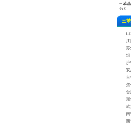
三苯基膦
35-0
三苯
山
江
苏
烟
济
安
台
焦
合
郑
武
南
西