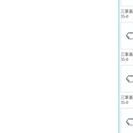
三苯基膦
35-0
三苯基膦
35-0
三苯基膦
35-0