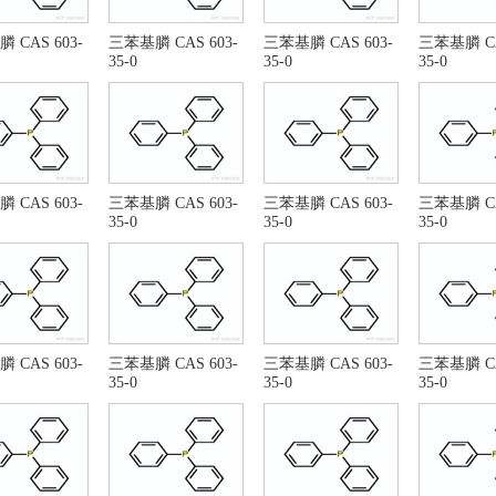
 CAS 603-
三苯基膦 CAS 603-
三苯基膦 CAS 603-
三苯基膦 CA
35-0
35-0
35-0
 CAS 603-
三苯基膦 CAS 603-
三苯基膦 CAS 603-
三苯基膦 CA
35-0
35-0
35-0
 CAS 603-
三苯基膦 CAS 603-
三苯基膦 CAS 603-
三苯基膦 CA
35-0
35-0
35-0