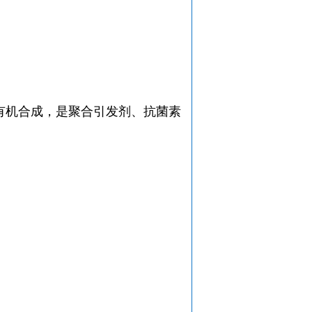
有机合成，是聚合引发剂、抗菌素
。