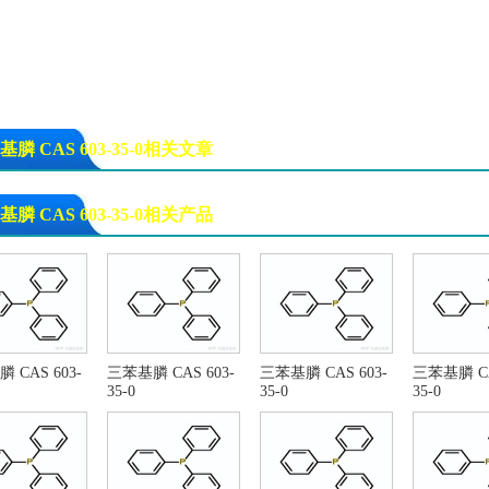
基膦 CAS 603-35-0相关文章
苯基膦
三苯基膦
基膦 CAS 603-35-0相关产品
苯基膦
 CAS 603-
三苯基膦 CAS 603-
三苯基膦 CAS 603-
三苯基膦 CA
35-0
35-0
35-0