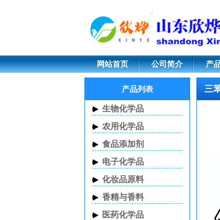
三苯基膦 CAS 603-3
网站首页
公司简介
产
三苯
产品列表
生物化学品
农用化学品
食品添加剂
电子化学品
化妆品原料
香精与香料
医药化学品