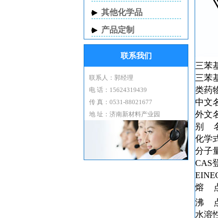
其他化学品
产品定制
联系我们
三苯
三苯
联系人：郭经理
类药
电 话：15624319439
中文
传 真：0531-88021677
外文
地 址：济南新材料产业园
别 
化学
分子
CAS
EIN
熔 
沸 
水溶