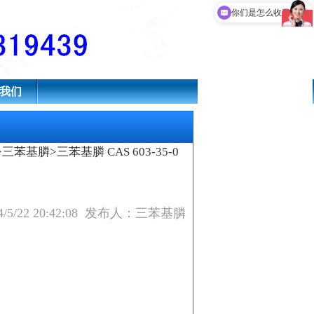
你们是怎么收费的呢
我们
>
三苯基膦
>三苯基膦 CAS 603-35-0
/5/22 20:42:08 发布人：三苯基膦