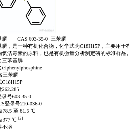
基膦
CAS 603-35-0 三苯膦
基膦
，是一种有机化合物，化学式为C
18
H
15
P，主要用于
物氯洁霉素的原料，也是有机微量分析测定磷的标准样品
名
三苯基膦
名
triphenylphosphine
名
三苯膦
式
C
18
H
15
P
量
262.285
登录号
603-35-0
ECS登录号
210-036-0
点
78.5 至 81.5 ℃
[2]
点
377 ℃
性
不溶